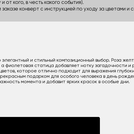
 и от кого, в честь какого события).
м заказе конверт с инструкцией по уходу за цветами и
о элегантный и стильный композиционный выбор. Роза жел
в, а фиолетовая статица добавляет нотку загадочности и
ветов, которое отлично подходит для выражения глубоких
прекрасным подарком для особого человека в день рожде
важность момента и добавит ярких красок в особые дни.