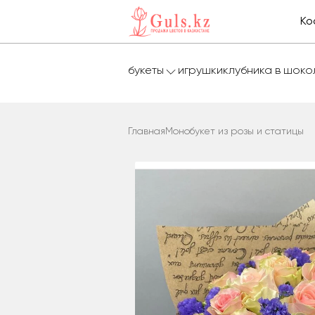
Ко
букеты
игрушки
клубника в шок
Главная
Монобукет из розы и статицы