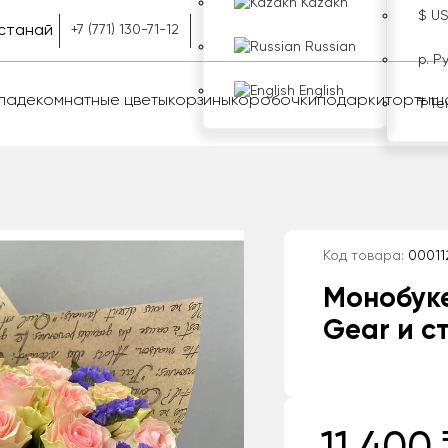
Kazakh
$ U
станай
+7 (771) 130-71-12
Russian
р. Р
English
оладе
комнатные цветы
корзины
коробочки
подарки
торты
ш
₸ Те
Код товара:
00011
Монобуке
Gear и с