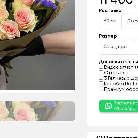
11 400 
Ростовка
60 см
70 с
Размер
Стандарт
Дополнительны
Видеоотчет (+
Открытка
3 Гелиевых шар
Коробка Raffae
Премиум оформ
Заказать п
WhatsApp