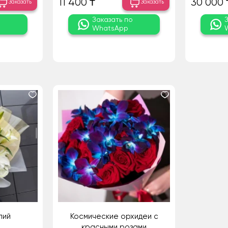
11 400 ₸
30 000 
Заказать
Заказать
о
Заказать по
WhatsApp
лий
Космические орхидеи с
красными розами