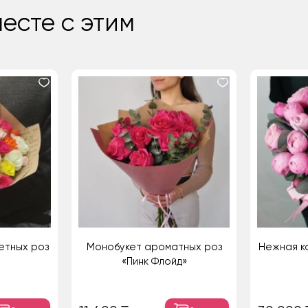
есте с этим
ветных роз
Монобукет ароматных роз
Нежная ко
«Пинк Флойд»