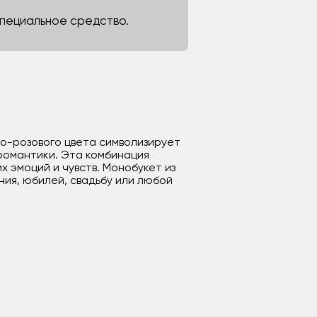
 специальное средство.
то-розового цвета символизирует
 романтики. Эта комбинация
 эмоций и чувств. Монобукет из
ния, юбилей, свадьбу или любой