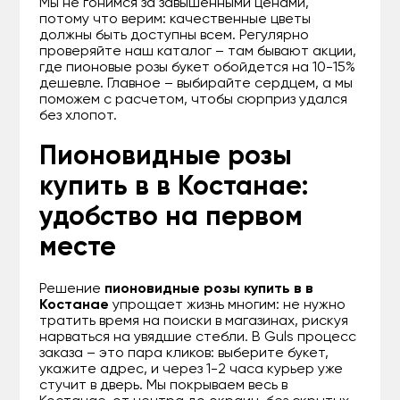
Мы не гонимся за завышенными ценами,
потому что верим: качественные цветы
должны быть доступны всем. Регулярно
проверяйте наш каталог – там бывают акции,
где пионовые розы букет обойдется на 10-15%
дешевле. Главное – выбирайте сердцем, а мы
поможем с расчетом, чтобы сюрприз удался
без хлопот.
Пионовидные розы
купить в в Костанае:
удобство на первом
месте
Решение
пионовидные розы купить в в
Костанае
упрощает жизнь многим: не нужно
тратить время на поиски в магазинах, рискуя
нарваться на увядшие стебли. В Guls процесс
заказа – это пара кликов: выберите букет,
укажите адрес, и через 1-2 часа курьер уже
стучит в дверь. Мы покрываем весь в