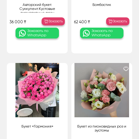
Авторский букет.
Бомбастик
Суккулент.Кустовые
пионовидные розы
Заказать
Заказать
36 000 ₸
62 400 ₸
Заказать по
Заказать по
WhatsApp
WhatsApp
Букет «Гармония»
Букет из пионовидных роз и
эустомы