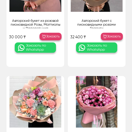
Авторский букет из розовой
Авторский букет с
пионовидной Розы, Маттиолы
пионовидными розами
и Папоротника
Гравити
Заказать
Заказать
30 000 ₸
32 400 ₸
Заказать по
Заказать по
WhatsApp
WhatsApp