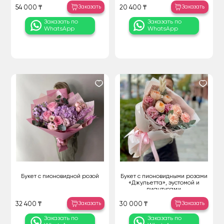
Заказать
Заказать
54 000 ₸
20 400 ₸
Заказать по
Заказать по
WhatsApp
WhatsApp
Букет с пионовидной розой
Букет с пионовидными розами
«Джульетта», эустомой и
диантусами
Заказать
Заказать
32 400 ₸
30 000 ₸
Заказать по
Заказать по