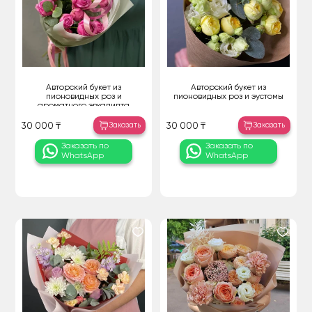
Авторский букет из
Авторский букет из
пионовидных роз и
пионовидных роз и эустомы
ароматного эвкалипта
Заказать
Заказать
30 000 ₸
30 000 ₸
Заказать по
Заказать по
WhatsApp
WhatsApp