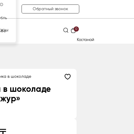
SD
Обратный звонок
убль
0
ары
нге
Костанай
ика в шоколаде
 в шоколаде
Ажур»