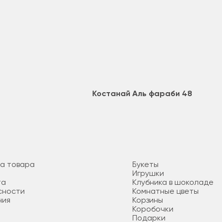
Костанай Аль фараби 48
та товара
Букеты
Игрушки
та
Клубника в шоколаде
сности
Комнатные цветы
ния
Корзины
Коробочки
Подарки