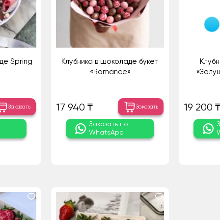
де Spring
Клубника в шоколаде букет
Клубн
«Romance»
«Золуш
17 940 ₸
19 200 
Заказать
Заказать
о
Заказать по
WhatsApp