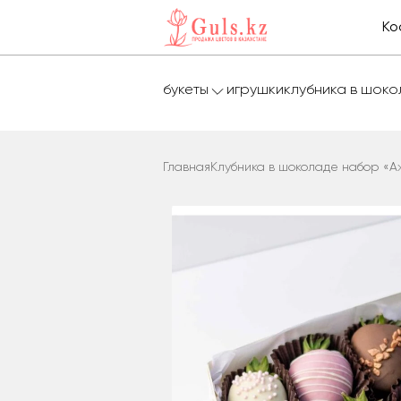
Ко
букеты
игрушки
клубника в шок
Главная
Клубника в шоколаде набор «А