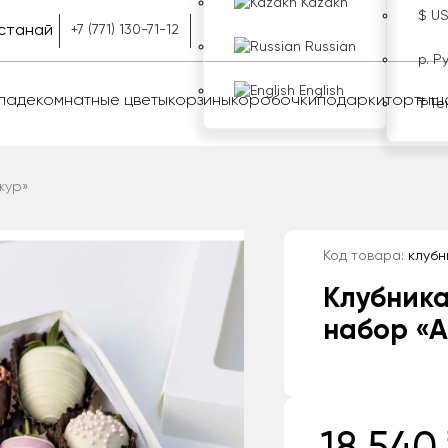
Kazakh
$ U
станай
+7 (771) 130-71-12
Russian
р. Р
English
оладе
комнатные цветы
корзины
коробочки
подарки
торты
ш
₸ Те
жур»
Код товара:
клубн
Клубника
набор «