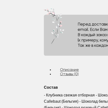
Перед доставко
email. Если Ва
В каждый заказ
(к примеру, кому
Так же в каждо
Описание
Отзывы (0)
Состав
- Клубника свежая отборная - Шок
Callebaut (Бельгия) - Шоколад белы
(Бельгия) - Шоколад розовый Calleb