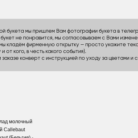
й букета мы пришлем Вам фотографии букета в телегра
м букет не понравится, мы согласовываем с Вами измене
 мы кладём фирменную открытку — просто укажите тек
 и от кого, в честь какого события).
м заказе конверт с инструкцией по уходу за цветами и
олад молочный
й Callebaut
aut (Бельгия) -