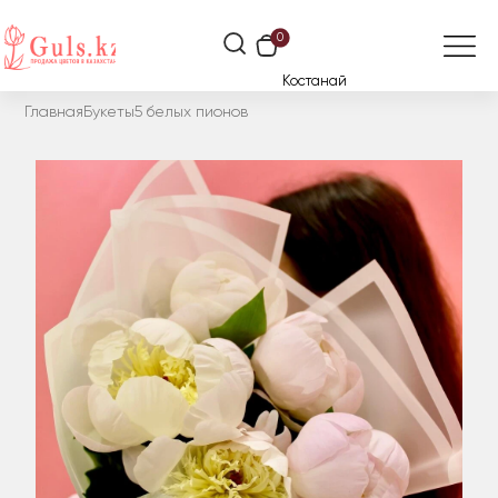
0
Костанай
Главная
Букеты
5 белых пионов