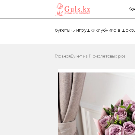
Ко
букеты
игрушки
клубника в шок
Главная
Букет из 11 фиолетовых роз