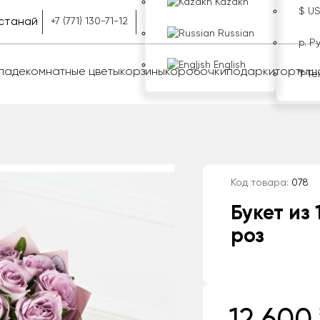
Kazakh
$ U
станай
+7 (771) 130-71-12
Russian
р. Р
English
оладе
комнатные цветы
корзины
коробочки
подарки
торты
ш
₸ Те
Код товара:
078
Букет из
роз