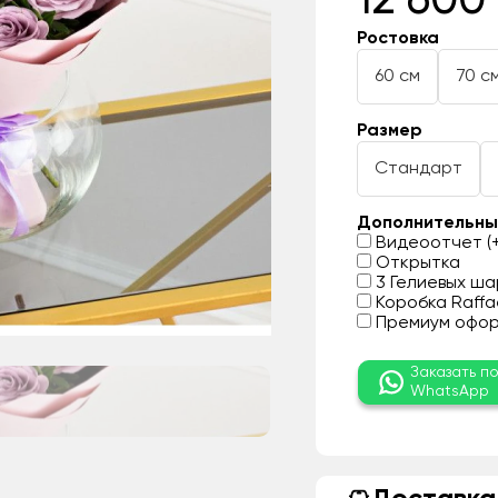
12 600
Ростовка
60 см
70 с
Размер
Стандарт
Дополнительны
Видеоотчет (+
Открытка
3 Гелиевых шар
Коробка Raffae
Премиум оформ
Заказать п
WhatsApp