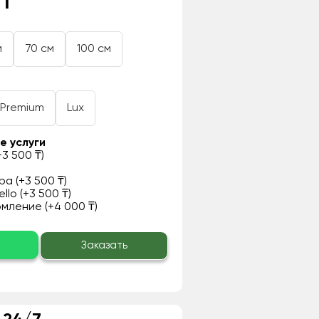
 ₸
м
70 см
100 см
Premium
Lux
е услуги
3 500 ₸)
а (+3 500 ₸)
llo (+3 500 ₸)
ление (+4 000 ₸)
о
Заказать