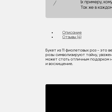
(к примеру, кому
Так же в каждо
Описание
Отзывы (4)
Букет из 11 фиолетовых роз - это
розы символизируют тайну, уваже
может стать отличным подарком н
и восхищение.