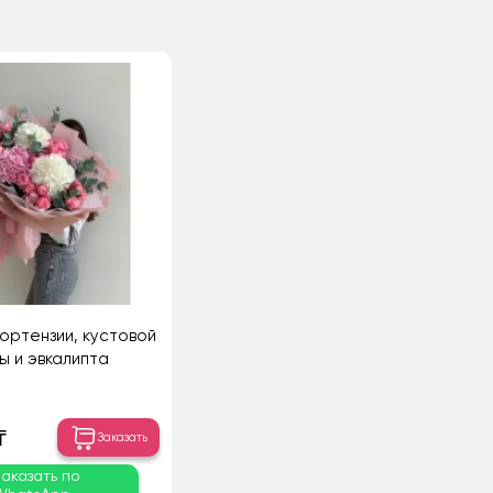
гортензии, кустовой
ы и эвкалипта
₸
Заказать
Заказать по